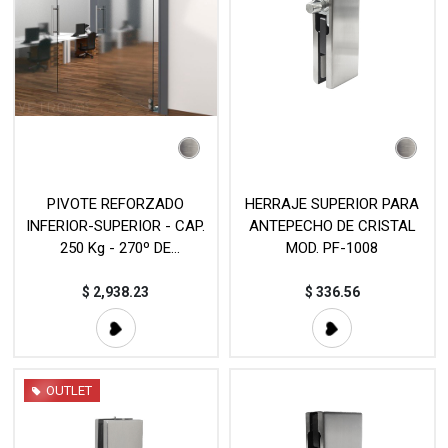
PIVOTE REFORZADO
HERRAJE SUPERIOR PARA
INFERIOR-SUPERIOR - CAP.
ANTEPECHO DE CRISTAL
250 Kg - 270º DE
MOD. PF-1008
APERTURA MOD. VTR-018 /
VTR-017
$
2,938.23
$
336.56
OUTLET