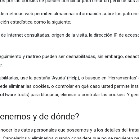
os por las cookies se pueden combinar para crear un perfil de sus ac
de métricas web permiten almacenar información sobre los patrone
ión estadística como la siguiente:
de Internet consultadas, origen de la visita, la dirección IP de acce
seguimiento y rastreo pueden ser deshabilitadas, sin embargo, desact
e.
ilitarlas, use la pestaña ‘Ayuda’ (Help), o busque en ‘Herramientas’ 
 puede eliminar las cookies, o controlar en qué caso usted permite in
tware tools) para bloquear, eliminar o controlar las cookies. Y ge
tenemos y de dónde?
onocer los datos personales que poseemos y a los detalles del trata
; Cancelarlos y eliminarlos cuando considere que no se requieren pa