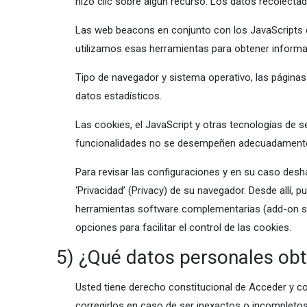
hizo clic sobre algún recurso. Los datos recolectad
Las web beacons en conjunto con los JavaScripts 
utilizamos esas herramientas para obtener informac
Tipo de navegador y sistema operativo, las páginas 
datos estadísticos.
Las cookies, el JavaScript y otras tecnologías de 
funcionalidades no se desempeñen adecuadament
Para revisar las configuraciones y en su caso deshab
‘Privacidad’ (Privacy) de su navegador. Desde allí,
herramientas software complementarias (add-on sof
opciones para facilitar el control de las cookies.
5) ¿Qué datos personales ob
Usted tiene derecho constitucional de Acceder y c
corregirlos en caso de ser inexactos o incompletos