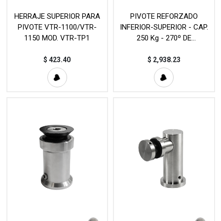
HERRAJE SUPERIOR PARA
PIVOTE REFORZADO
PIVOTE VTR-1100/VTR-
INFERIOR-SUPERIOR - CAP.
1150 MOD. VTR-TP1
250 Kg - 270º DE
APERTURA MOD. VTR-018 /
VTR-017
$
423.40
$
2,938.23