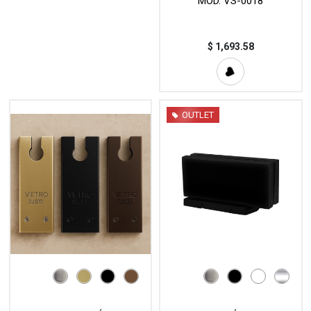
MOD. VS-0018
$
1,693.58
OUTLET