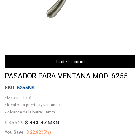
Trade Discount
PASADOR PARA VENTANA MOD. 6255
6255NS
• Material: Latón
• Ideal para puertas y ventanas
• Alcance de la barra: 18mm
$
443.47
MXN
$
466.29
You Save :
$
22.82
(5%)