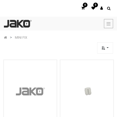
0
0
MINI FIX