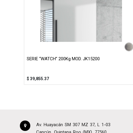
SERIE “WATCH” 200Kg MOD. JK15200
$
39,855.37
Av. Huayacán SM 307 MZ 37, L 1-03
Cancún
Quintana Roo (MX)
77560