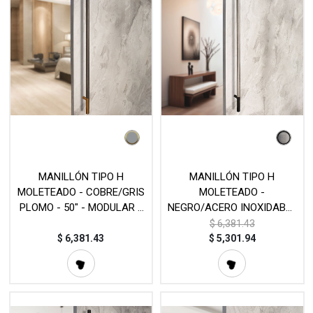
MANILLÓN TIPO H
MANILLÓN TIPO H
MOLETEADO - COBRE/GRIS
MOLETEADO -
PLOMO - 50" - MODULAR -
NEGRO/ACERO INOXIDABLE
ACERO INOXIDABLE 304 -
- LONGITUD 50" - MODULAR
$
6,381.43
MOD. L22 (SET)
- ACERO INOXIDABLE 304 -
$
6,381.43
$
5,301.94
MOD. L22 (SET)