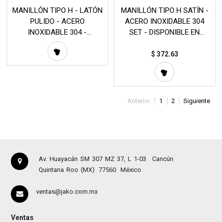
MANILLÓN TIPO H - LATÓN
MANILLÓN TIPO H SATÍN -
PULIDO - ACERO
ACERO INOXIDABLE 304
INOXIDABLE 304 -
SET - DISPONIBLE EN
DISPONIBLE EN
DIFERENTES MEDIDAS -
DIFERENTES MEDIDAS -
MOD. VS-863
$
372.63
MOD. L20 (SET)
Anterior
1
2
Siguiente
Av. Huayacán SM 307 MZ 37, L 1-03
Cancún
Quintana Roo (MX)
77560
México
ventas@jako.com.mx
Ventas