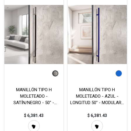
MANILLÓN TIPO H
MANILLÓN TIPO H
MOLETEADO -
MOLETEADO - AZUL -
SATÍN/NEGRO - 50" -
LONGITUD 50" - MODULAR -
MODULAR - ACERO
ACERO INOXIDABLE 304 -
INOXIDABLE 304 - MOD. L22
MOD. L22 (SET)
$
6,381.43
$
6,381.43
(SET)