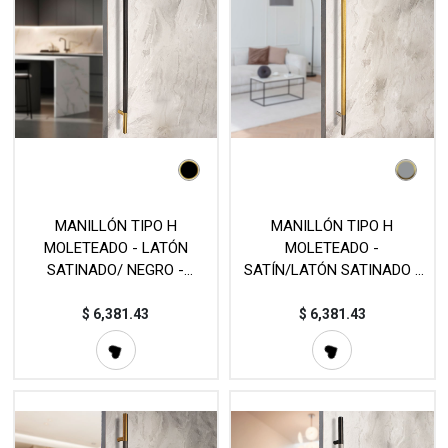
MANILLÓN TIPO H
MANILLÓN TIPO H
MOLETEADO - LATÓN
MOLETEADO -
SATINADO/ NEGRO -
SATÍN/LATÓN SATINADO -
LONGITUD 50" - MODULAR -
LONGITUD 50" - MODULAR -
ACERO INOXIDABLE 304 -
ACERO INOXIDABLE 304 -
$
6,381.43
$
6,381.43
MOD. L22 (SET)
MOD. L22 (SET)