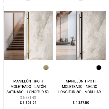
MANILLÓN TIPO H
MANILLÓN TIPO H
MOLETEADO - LATÓN
MOLETEADO - NEGRO -
SATINADO - LONGITUD 50"
LONGITUD 50" - MODULAR -
- MODULAR - ACERO
ACERO INOXIDABLE 304 -
$
6,381.43
INOXIDABLE 304 - MOD. L22
MOD. L22 (SET)
$
5,301.94
$
4,327.50
(SET)