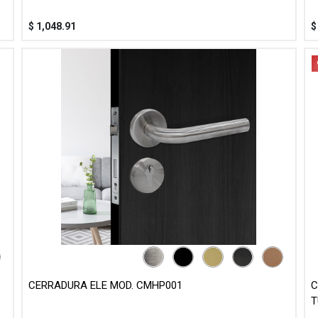
$
1,048.91
CERRADURA ELE MOD. CMHP001
C
T