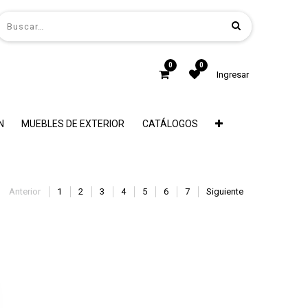
0
0
Ingresar
N
MUEBLES DE EXTERIOR
CATÁLOGOS
Anterior
1
2
3
4
5
6
7
Siguiente