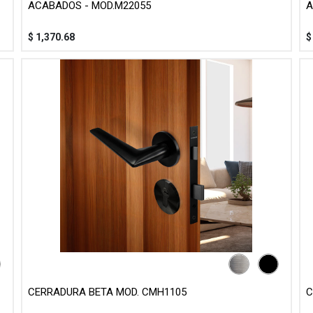
ACABADOS - MOD.M22055
A
$
1,370.68
CERRADURA BETA MOD. CMH1105
C