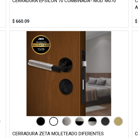
CERRADURA EPSILON 70 COMBINADA- MOD. M070
C
A
$
660.09
CERRADURA ZETA MOLETEADO DIFERENTES
C