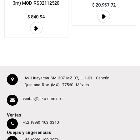
3m) MOD. RS32112520
$
20,957.72
$
840.94
Av. Huayacán SM 307 MZ 37, L 1-03
Cancún
Quintana Roo (MX)
77560
México
ventas@jako.com.mx
Ventas
+52 (998) 103 3310
Quejas y sugerencias
+52 (998) 109 2076