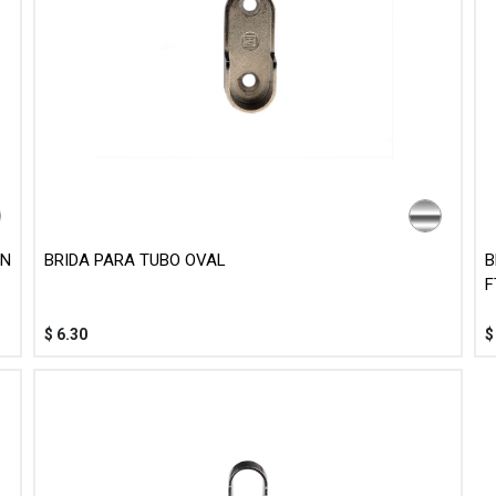
ON
BRIDA PARA TUBO OVAL
B
F
$
6.30