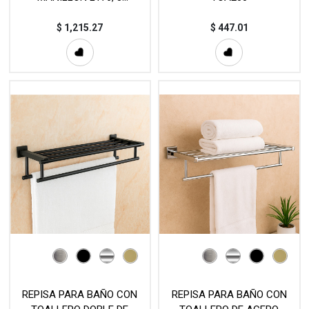
CONECTORES VTR-871S, 1
PERFIL POLICARBONATO
$
1,215.27
$
447.01
VTR-206C12T) MOD. KIT1
REPISA PARA BAÑO CON
REPISA PARA BAÑO CON