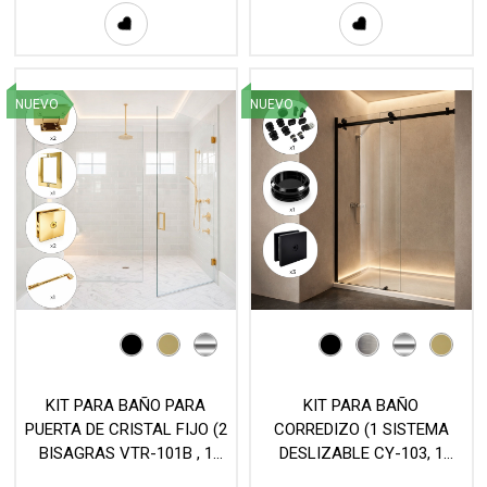
3.66MT, 1 MANILLON L 176)
- MOD. KIT5
NUEVO
NUEVO
KIT PARA BAÑO PARA
KIT PARA BAÑO
PUERTA DE CRISTAL FIJO (2
CORREDIZO (1 SISTEMA
BISAGRAS VTR-101B , 1
DESLIZABLE CY-103, 1
MANILLON L176, 2
JALADERA EMBUTIR HD-