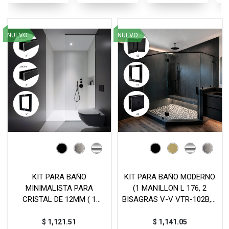
NUEVO
NUEVO
KIT PARA BAÑO
KIT PARA BAÑO MODERNO
MINIMALISTA PARA
(1 MANILLON L 176, 2
CRISTAL DE 12MM ( 1
BISAGRAS V-V VTR-102B, 6
CANAL U JK00498 2.49MT,
CONECTORES VTR-871S) -
1 CANAL U JK004144
MOD. KIT4
$
1,121.51
$
1,141.05