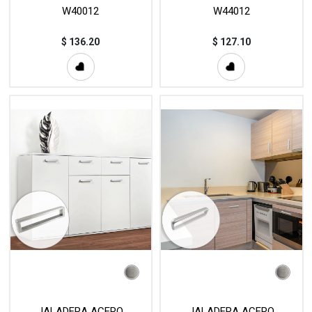
W40012
W44012
$
136.20
$
127.10
JALADERA ACERO
JALADERA ACERO