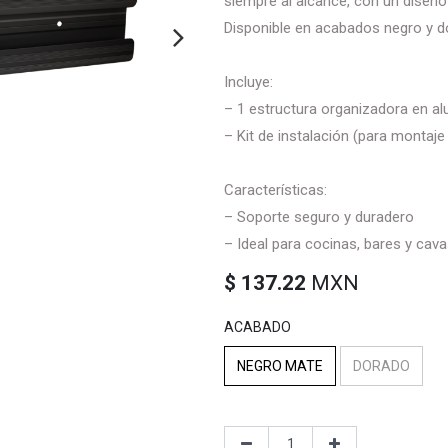
siempre al alcance, con un diseño 
Disponible en acabados negro y d
Incluye:
– 1 estructura organizadora en al
– Kit de instalación (para montaje
Características:
– Soporte seguro y duradero
– Ideal para cocinas, bares y cav
$
137.22
MXN
ACABADO
NEGRO MATE
DORADO