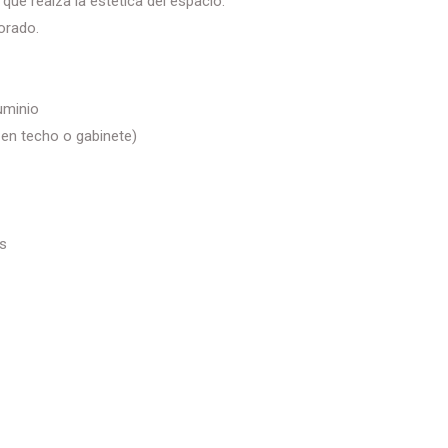
que realza la estética del espacio.
orado.
uminio
 en techo o gabinete)
as