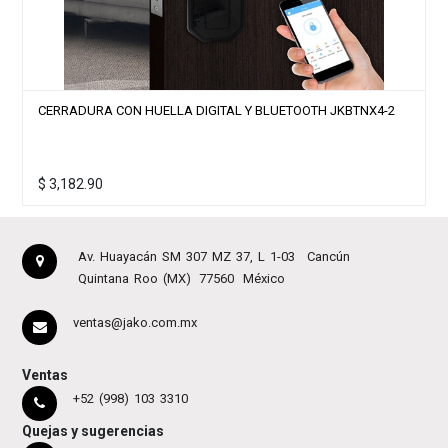
CERRADURA CON HUELLA DIGITAL Y BLUETOOTH MOD.
JKBTNX2
$
3,483.17
Av. Huayacán SM 307 MZ 37, L 1-03
Cancún
Quintana Roo (MX)
77560
México
ventas@jako.com.mx
Ventas
+52 (998) 103 3310
Quejas y sugerencias