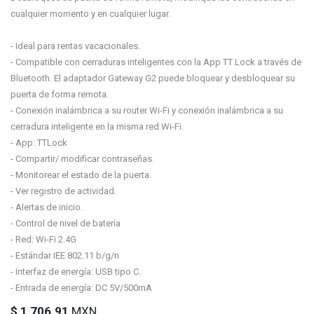
cualquier momento y en cualquier lugar.
- Ideal para rentas vacacionales.
- Compatible con cerraduras inteligentes con la App TT Lock a través de
Bluetooth. El adaptador Gateway G2 puede bloquear y desbloquear su
puerta de forma remota.
- Conexión inalámbrica a su router Wi-Fi y conexión inalámbrica a su
cerradura inteligente en la misma red Wi-Fi.
- App: TTLock
- Compartir/ modificar contraseñas.
- Monitorear el estado de la puerta.
- Ver registro de actividad.
- Alertas de inicio.
- Control de nivel de batería
- Red: Wi-Fi 2.4G
- Estándar IEE 802.11 b/g/n
- Interfaz de energía: USB tipo C.
- Entrada de energía: DC 5V/500mA
$
1,706.91
MXN