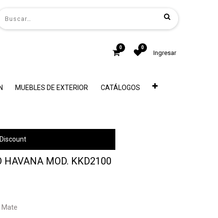
0
0
Ingresar
N
MUEBLES DE EXTERIOR
CATÁLOGOS
Discount
O HAVANA MOD. KKD2100
o Mate