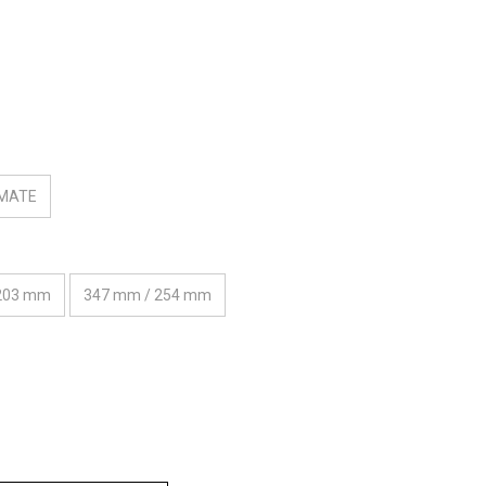
 MATE
203 mm
347 mm / 254 mm