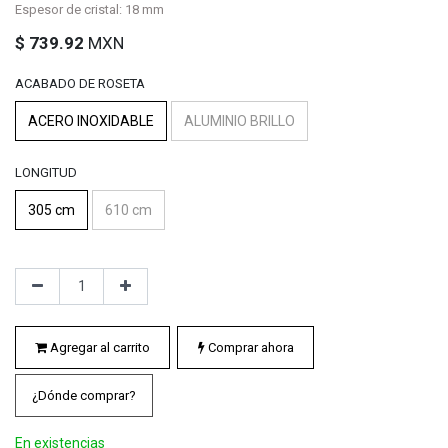
Espesor de cristal: 18 mm
$
739.92
MXN
ACABADO DE ROSETA
ACERO INOXIDABLE
ALUMINIO BRILLO
LONGITUD
305 cm
610 cm
Agregar al carrito
Comprar ahora
¿Dónde comprar?
En existencias