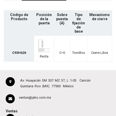
Código de
Posición
Sobre
Tipo
Mecanismo
Producto
de la
puesta
de
de cierre
puerta
(A)
fijación
de
base
C93H426
C=0
Tornillos
Cierre Libre
Recta
Av. Huayacán SM 307 MZ 37, L 1-03
Cancún
Quintana Roo (MX)
77560
México
ventas@jako.com.mx
Ventas