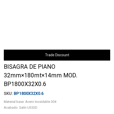
Trade Discount
BISAGRA DE PIANO
32mm×180mt×14mm MOD.
BP1800X32X0.6
BP1800X32X0.6
Material base: Acero Inoxidable 304
Acabado: Satín US32D