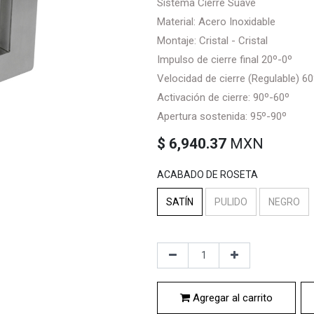
Sistema Cierre Suave
Material: Acero Inoxidable
Montaje: Cristal - Cristal
Impulso de cierre final 20º-0º
Velocidad de cierre (Regulable) 6
Activación de cierre: 90º-60º
Apertura sostenida: 95º-90º
$
6,940.37
MXN
ACABADO DE ROSETA
SATÍN
PULIDO
NEGRO
Agregar al carrito