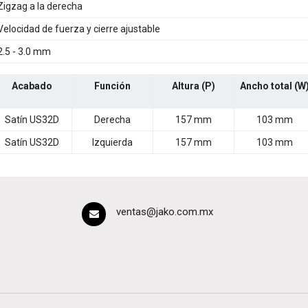
Zigzag a la derecha
Velocidad de fuerza y cierre ajustable
2.5 - 3.0 mm
Acabado
Función
Altura (P)
Ancho total (W
Satín US32D
Derecha
157 mm
103 mm
Satín US32D
Izquierda
157 mm
103 mm
ventas@jako.com.mx