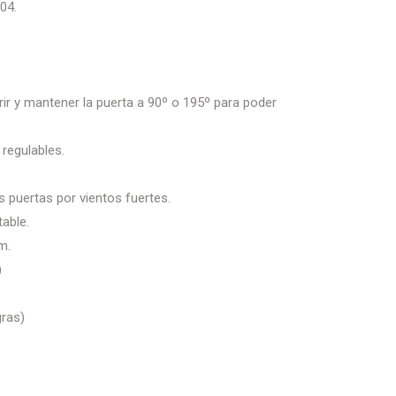
04.
brir y mantener la puerta a 90º o 195º para poder
regulables.
as puertas por vientos fuertes.
table.
m.
)
gras)