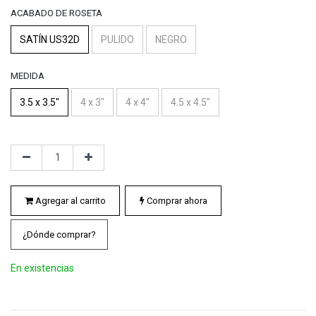
ACABADO DE ROSETA
SATÍN US32D
PULIDO
NEGRO
MEDIDA
3.5 x 3.5"
4 x 3"
4 x 4"
4.5 x 4.5"
Agregar al carrito
Comprar ahora
¿Dónde comprar?
En existencias