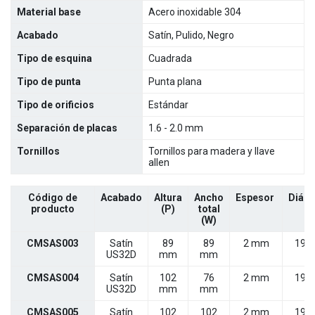
Material base
Acero inoxidable 304
Acabado
Satín, Pulido, Negro
Tipo de esquina
Cuadrada
Tipo de punta
Punta plana
Tipo de orificios
Estándar
Separación de placas
1.6 - 2.0 mm
Tornillos
Tornillos para madera y llave
allen
Código de
Acabado
Altura
Ancho
Espesor
Diám
producto
(P)
total
Ø
(W)
CMSAS003
Satín
89
89
2 mm
19 
US32D
mm
mm
CMSAS004
Satín
102
76
2 mm
19 
US32D
mm
mm
CMSAS005
Satín
102
102
2 mm
19 