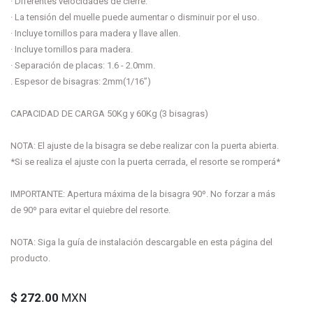
· Diferentes velocidades de cierre.
· La tensión del muelle puede aumentar o disminuir por el uso.
· Incluye tornillos para madera y llave allen.
· Incluye tornillos para madera.
· Separación de placas: 1.6 - 2.0mm.
. Espesor de bisagras: 2mm(1/16”)
CAPACIDAD DE CARGA 50Kg y 60Kg (3 bisagras)
NOTA: El ajuste de la bisagra se debe realizar con la puerta abierta.
*Si se realiza el ajuste con la puerta cerrada, el resorte se romperá*
IMPORTANTE: Apertura máxima de la bisagra 90º. No forzar a más
de 90º para evitar el quiebre del resorte.
NOTA: Siga la guía de instalación descargable en esta página del
producto.
$
272.00
MXN