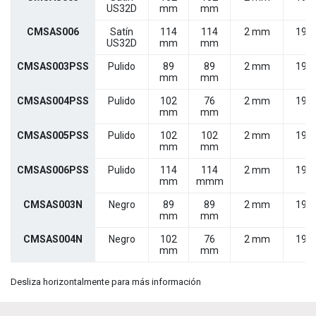
US32D
mm
mm
CMSAS006
Satín
114
114
2 mm
19 
US32D
mm
mm
CMSAS003PSS
Pulido
89
89
2 mm
19 
mm
mm
CMSAS004PSS
Pulido
102
76
2 mm
19 
mm
mm
CMSAS005PSS
Pulido
102
102
2 mm
19 
mm
mm
CMSAS006PSS
Pulido
114
114
2 mm
19 
mm
mmm
CMSAS003N
Negro
89
89
2 mm
19 
mm
mm
CMSAS004N
Negro
102
76
2 mm
19 
mm
mm
Desliza horizontalmente para más información