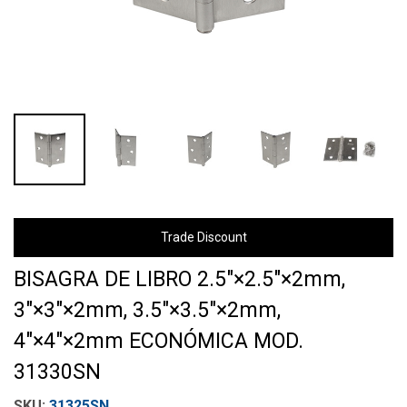
Trade Discount
BISAGRA DE LIBRO 2.5"×2.5"×2mm,
3"×3"×2mm, 3.5"×3.5"×2mm,
4"×4"×2mm ECONÓMICA MOD.
31330SN
31325SN