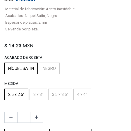
·Material de fabricación: Acero Inoxidable
·Acabados: Níquel Satín, Negro
·Espesor de placas: 2mm
·Se vende por pieza.
$
14.23
MXN
ACABADO DE ROSETA
NÍQUEL SATÍN
NEGRO
MEDIDA
2.5 x 2.5"
3 x 3"
3.5 x 3.5"
4 x 4"