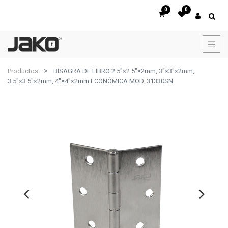
0
0
Productos
BISAGRA DE LIBRO 2.5"×2.5"×2mm, 3"×3"×2mm,
3.5"×3.5"×2mm, 4"×4"×2mm ECONÓMICA MOD. 31330SN