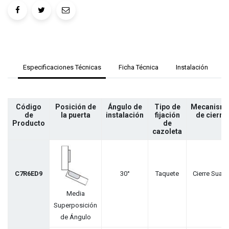
Especificaciones Técnicas
Ficha Técnica
Instalación
Código
Posición de
Ángulo de
Tipo de
Mecanism
de
la puerta
instalación
fijación
de cierre
Producto
de
cazoleta
C7R6ED9
30°
Taquete
Cierre Suave
Media
Superposición
de Ángulo