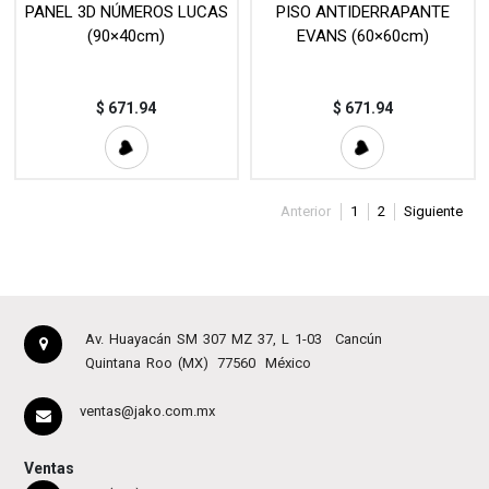
PANEL 3D NÚMEROS LUCAS
PISO ANTIDERRAPANTE
(90×40cm)
EVANS (60×60cm)
$
671.94
$
671.94
Anterior
1
2
Siguiente
Av. Huayacán SM 307 MZ 37, L 1-03
Cancún
Quintana Roo (MX)
77560
México
ventas@jako.com.mx
Ventas