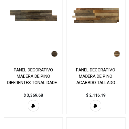
PANEL DECORATIVO
PANEL DECORATIVO
MADERA DE PINO
MADERA DE PINO
DIFERENTES TONALIDADES
ACABADO TALLADO
(15×67.2cm)
DIFERENTES TONALIDADES
(20.5×65.2cm)
$
3,369.68
$
2,116.19