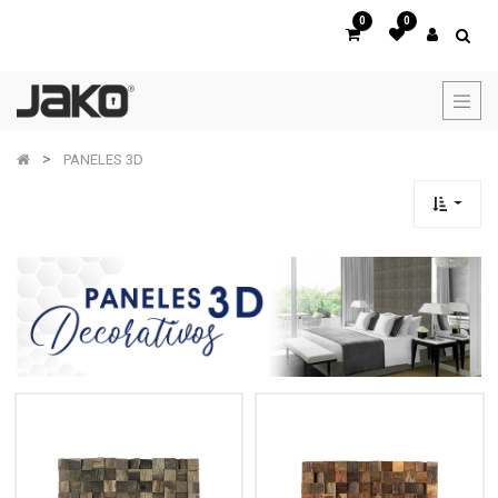
0
0
PANELES 3D