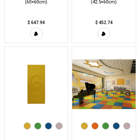
(60×60cm)
(42.5×60cm)
$
647.94
$
452.74