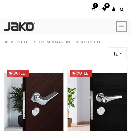
0
0
OUTLET
CERRADURAS TIPO EUROPEO OUTLET
OUTLET
OUTLET