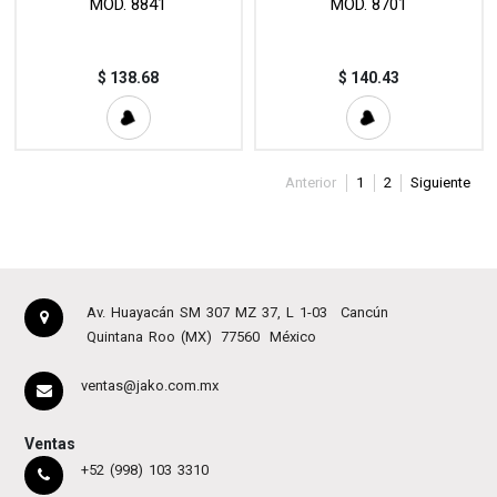
MOD. 8841
MOD. 8701
$
138.68
$
140.43
Anterior
1
2
Siguiente
Av. Huayacán SM 307 MZ 37, L 1-03
Cancún
Quintana Roo (MX)
77560
México
ventas@jako.com.mx
Ventas
+52 (998) 103 3310