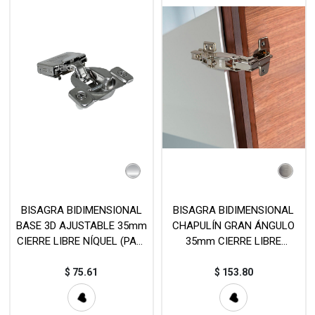
BISAGRA BIDIMENSIONAL
BISAGRA BIDIMENSIONAL
BASE 3D AJUSTABLE 35mm
CHAPULÍN GRAN ÁNGULO
CIERRE LIBRE NÍQUEL (PAR)
35mm CIERRE LIBRE
MOD. H9A055N
NÍQUEL (PAR) MOD.
C93A506
$
75.61
$
153.80