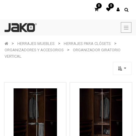
0
0
HERRAJES MUEBLES
HERRAJES PARA CLÓSETS
ORGANIZADORES Y ACCESORIOS
ORGANIZADOR GIRATORIO
VERTICAL