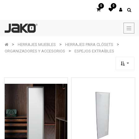
0
0
HERRAJES MUEBLES
HERRAJES PARA CLÓSETS
ORGANIZADORES Y ACCESORIOS
ESPEJOS EXTRAÍBLES