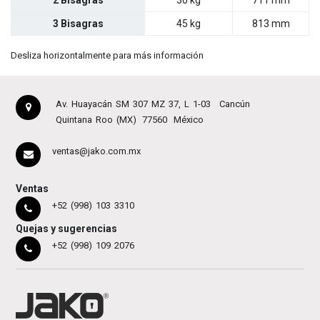
2 Bisagras
30 kg
711 mm
3 Bisagras
45 kg
813 mm
Desliza horizontalmente para más información
Av. Huayacán SM 307 MZ 37, L 1-03
Cancún
Quintana Roo (MX)
77560
México
ventas@jako.com.mx
Ventas
+52 (998) 103 3310
Quejas y sugerencias
+52 (998) 109 2076