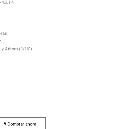
-4UL) 4
etal.
m.
) y 4.6mm (3/16”)
Comprar ahora