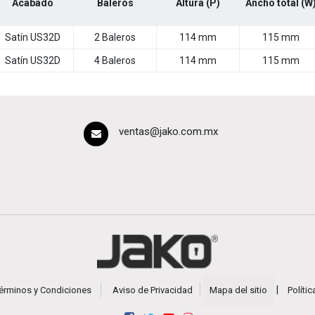
Acabado
Baleros
Altura (P)
Ancho total (W
Satín US32D
2 Baleros
114 mm
115 mm
Satín US32D
4 Baleros
114 mm
115 mm
ventas@jako.com.mx
|
érminos y Condiciones
Aviso de Privacidad
Mapa del sitio
Políti