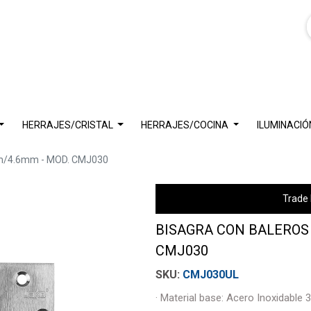
HERRAJES/CRISTAL
HERRAJES/COCINA
ILUMINACIÓ
mm/4.6mm - MOD. CMJ030
Trade 
BISAGRA CON BALEROS - 
CMJ030
CMJ030UL
· Material base: Acero Inoxidable 3