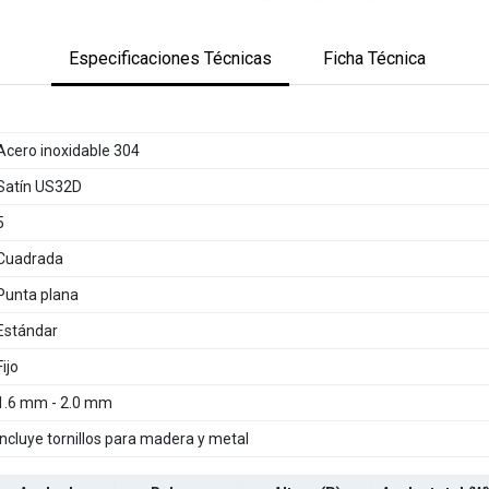
Especificaciones Técnicas
Ficha Técnica
Acero inoxidable 304
Satín US32D
5
Cuadrada
Punta plana
Estándar
Fijo
1.6 mm - 2.0 mm
Incluye tornillos para madera y metal