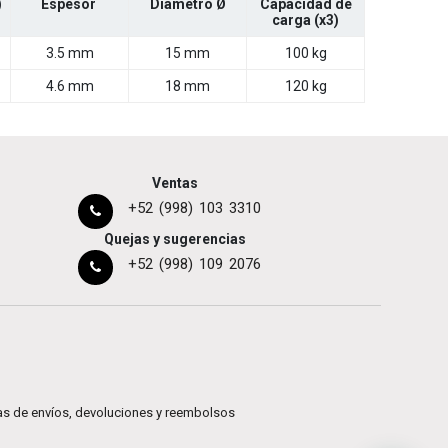
)
Espesor
Diámetro Ø
Capacidad de
carga (x3)
3.5 mm
15 mm
100 kg
4.6 mm
18 mm
120 kg
Ventas
+52 (998) 103 3310
Quejas y sugerencias
+52 (998) 109 2076
cas de envíos, devoluciones y reembolsos