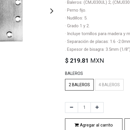
· Baleros: (CMJ030UL) 2, (CMJ030
· Perno fijo.
· Nudillos: 5.
· Grado 1 y 2.
· Incluye tornillos para madera y m
· Separación de placas: 1.6 -2.0m
. Espesor de bisagra: 3.5mm (1/8”
$
219.81
MXN
BALEROS
2 BALEROS
4 BALEROS
Agregar al carrito