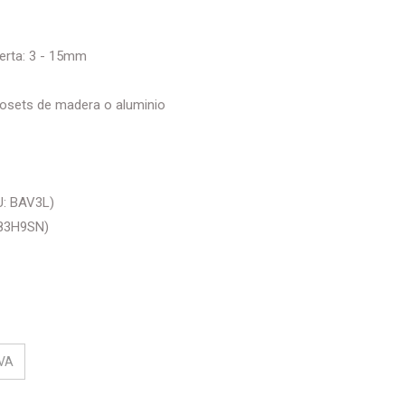
uerta: 3 - 15mm
losets de madera o aluminio
U: BAV3L)
X83H9SN)
VA